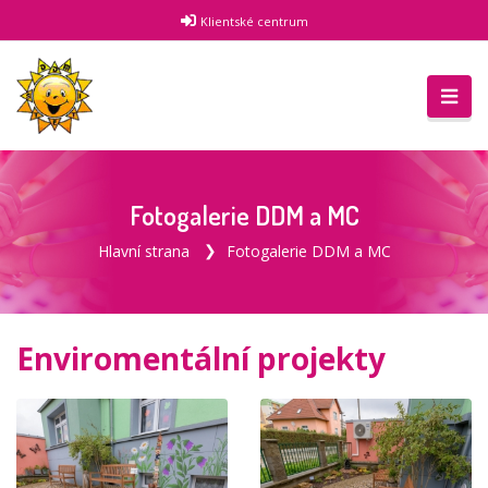
Klientské centrum
Fotogalerie DDM a MC
Hlavní strana
Fotogalerie DDM a MC
Enviromentální projekty