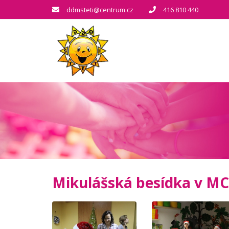
ddmsteti@centrum.cz
416 810 440
Mikulášská besídka v M