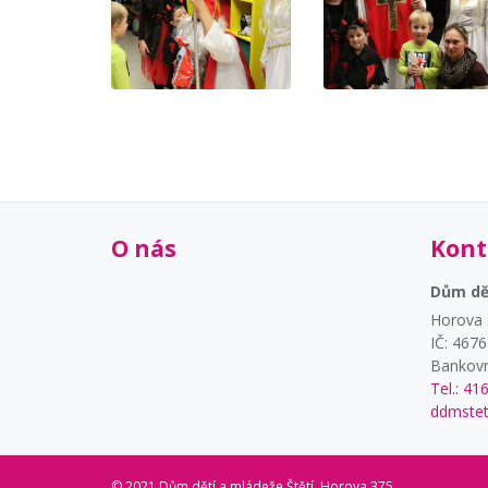
O nás
Kont
Dům dět
Horova 
IČ: 467
Bankovn
Tel.: 41
ddmstet
© 2021 Dům dětí a mládeže Štětí, Horova 375