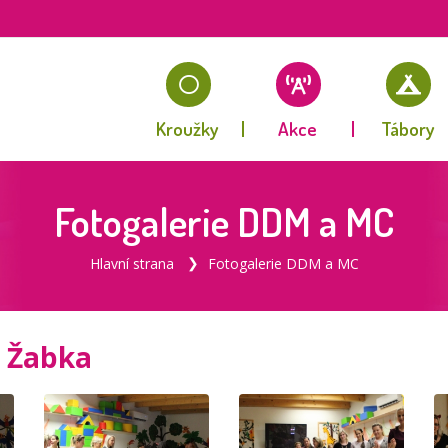
Kroužky
Akce
Tábory
Fotogalerie DDM a MC
Hlavní strana
Fotogalerie DDM a MC
C Žabka