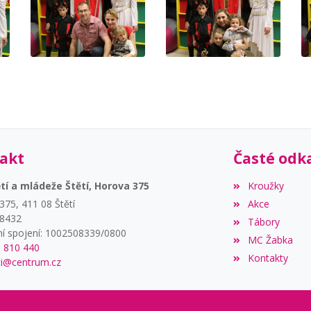
akt
Časté odk
í a mládeže Štětí, Horova 375
Kroužky
375, 411 08 Štětí
Akce
68432
Tábory
í spojení: 1002508339/0800
MC Žabka
6 810 440
Kontakty
i@centrum.cz