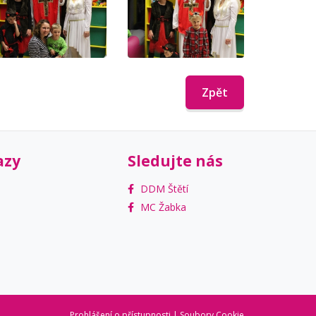
Zpět
azy
Sledujte nás
DDM Štětí
MC Žabka
Prohlášení o přístupnosti
|
Soubory Cookie