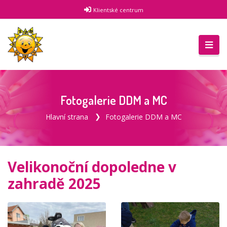
Klientské centrum
Fotogalerie DDM a MC
Hlavní strana
Fotogalerie DDM a MC
Velikonoční dopoledne v
zahradě 2025