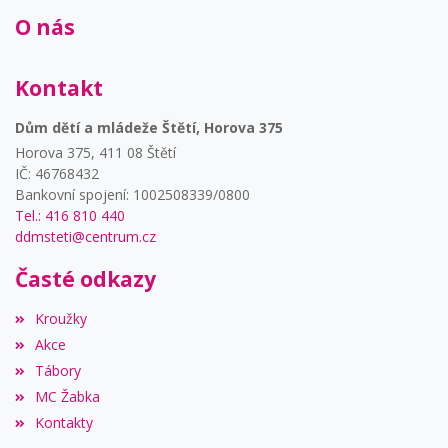
O nás
Kontakt
Dům dětí a mládeže Štětí, Horova 375
Horova 375, 411 08 Štětí
IČ: 46768432
Bankovní spojení: 1002508339/0800
Tel.: 416 810 440
ddmsteti@centrum.cz
Časté odkazy
Kroužky
Akce
Tábory
MC Žabka
Kontakty