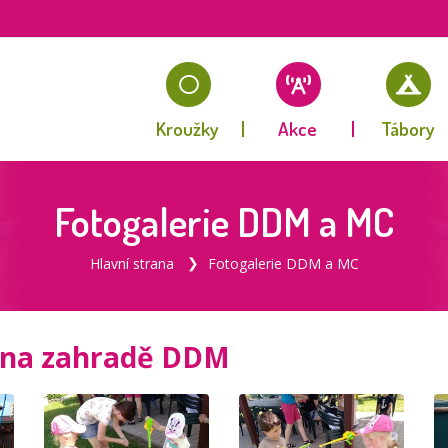
Kroužky
Akce
Tábory
Fotogalerie DDM a MC
Hlavní strana
Fotogalerie DDM a MC
 na zahradě DDM