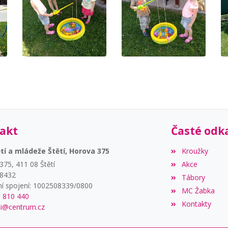
akt
Časté odk
í a mládeže Štětí, Horova 375
Kroužky
375, 411 08 Štětí
Akce
68432
Tábory
í spojení: 1002508339/0800
MC Žabka
6 810 440
Kontakty
i@centrum.cz