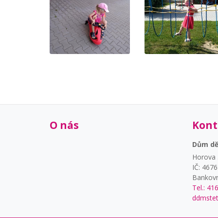
O nás
Kont
Dům dět
Horova 
IČ: 467
Bankovn
Tel.: 41
ddmstet