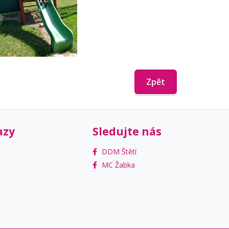
Zpět
azy
Sledujte nás
DDM Štětí
MC Žabka