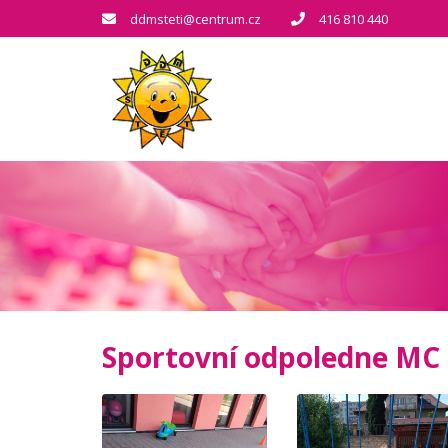
ddmsteti@centrum.cz
416 810 440
Sportovní odpoledne MC