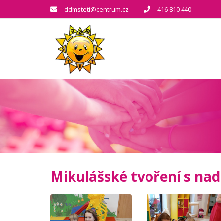
ddmsteti@centrum.cz
416 810 440
Mikulášské tvoření s nad