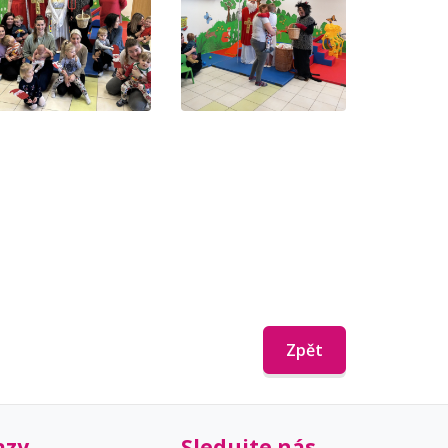
Zpět
azy
Sledujte nás