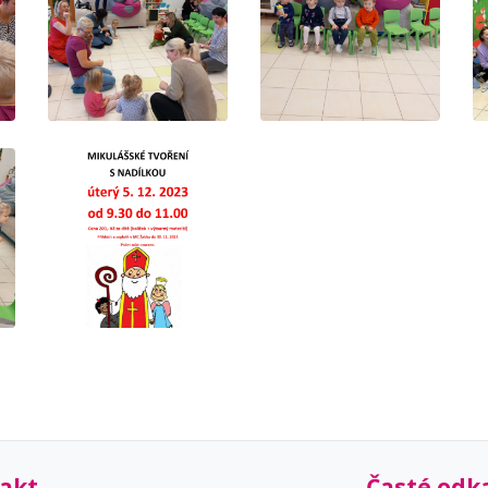
akt
Časté odk