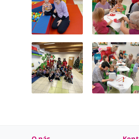
O nás
Kont