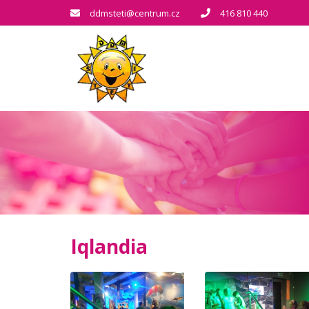
ddmsteti@centrum.cz
416 810 440
Iqlandia