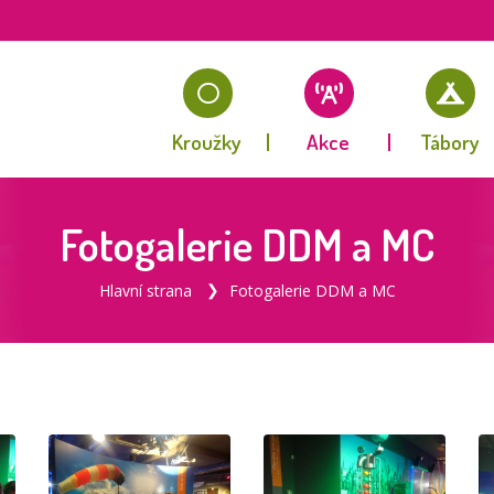
Kroužky
Akce
Tábory
Fotogalerie DDM a MC
Hlavní strana
Fotogalerie DDM a MC