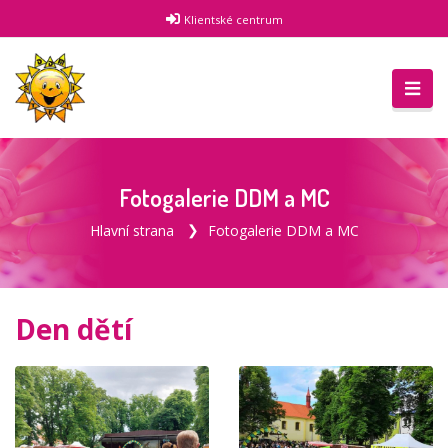
Klientské centrum
Fotogalerie DDM a MC
Hlavní strana
Fotogalerie DDM a MC
Den dětí