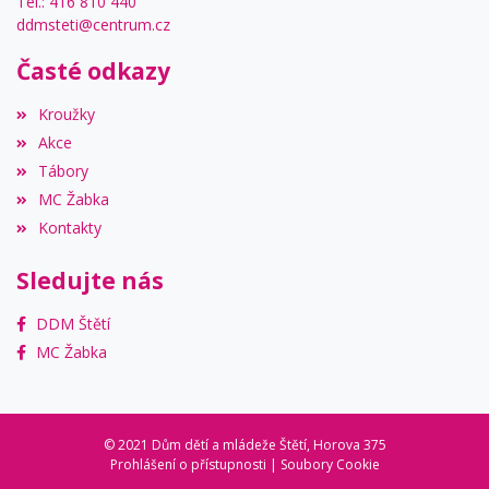
Tel.: 416 810 440
ddmsteti@centrum.cz
Časté odkazy
Kroužky
Akce
Tábory
MC Žabka
Kontakty
Sledujte nás
DDM Štětí
MC Žabka
© 2021 Dům dětí a mládeže Štětí, Horova 375
Prohlášení o přístupnosti
|
Soubory Cookie