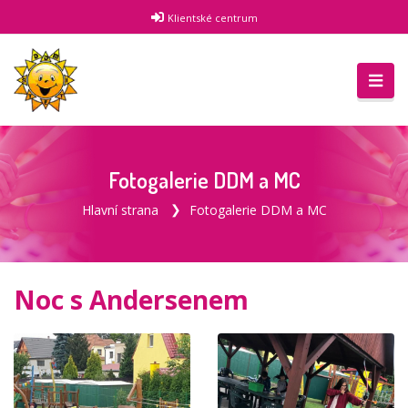
Klientské centrum
Fotogalerie DDM a MC
Hlavní strana
Fotogalerie DDM a MC
Noc s Andersenem